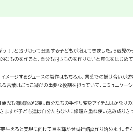
ぼう！」と張り切って登園する子どもが増えてきました。5歳児の
力的なものを作ると、自分も同じものを作りたいと真似をはじめて
。イメージするジュースの製作はもちろん、言葉での掛け合いが
れる言葉はごっこ遊びの重要な役割を担っていて、コミュニケーシ
4歳児も海賊船が２隻。自分たちの手作り変身アイテムはかなりの
てきますが子ども達は自分たちなりに修理を重ね使い込み成りき
が芽生えると実現に向けて目を輝かせ試行錯誤作り始めます。そ