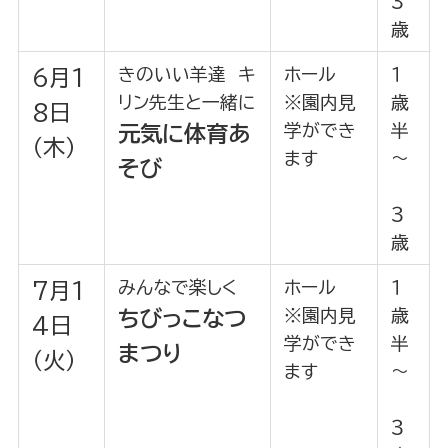
３
歳
きのいい羊達 キ
ホール
１
6月1
リン先生と一緒に
※園内見
歳
8日
学ができ
半
元気に体育あ
（木）
ます
～
そび
３
歳
みんなで楽しく
ホール
１
7月1
※園内見
歳
ちびっこなつ
4日
学ができ
半
まつり
（火）
ます
～
３